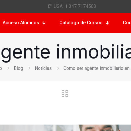
USA 1 347 7174503
Acceso Alumnos
Catálogo de Cursos
Con
gente inmobilia
io
Blog
Noticias
Como ser agente inmobiliario en